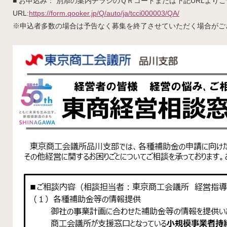
■ お申込み： 別添の案内チラシのＱＲコードまたは下記URLより
URL:
https://form.qooker.jp/Q/auto/ja/tcci000003/QA/
※申込者多数の場合は予告なく募集を終了させていただく場合がご