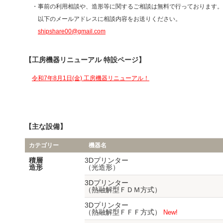
・事前の利用相談や、造形等に関するご相談は無料で行っております。
以下のメールアドレスに相談内容をお送りください。
shipshare00@gmail.com
【工房機器リニューアル 特設ページ】
令和7年8月1日(金) 工房機器リニューアル！
【主な設備】
カテゴリー
機器名
積層
3Dプリンター
造形
（光造形）
3Dプリンター
（熱融解型ＦＤＭ方式）
3Dプリンター
（熱融解型ＦＦＦ方式）
New!