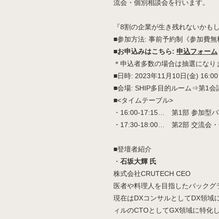
流会・個別相談会を行います。
『8割の企業が生き残れないかもし
■参加方法: 事前予約制《参加費無
■お申込みはこちら:
申込フォーム
＊申込者多数の場合は抽選になり
■日時: 2023年11月10日(金) 16:00
■会場: SHIP多目的ルーム⇒第1
■<タイムテーブル>
・16:00-17:15… 第1部 
・17:30-18:00… 第2部 交
■登壇者紹介
・
石坂大輝 氏
株式会社CRUTECH CEO
医者や料理人を目指したバックグ
現在はDXコンサルとしてDX領域
ィルのCTOとしてGX領域に特