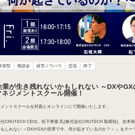
参加型
相談会
経営ノウハウ
交流
終了
8割の企業が生き残れないかもしれない ～DXや
マネジメントスクール開催！
回マネジメントスクールを対面とオンラインにて開催いたします。
CRUTECH CEO)、松下将俊 氏(株式会社CRUTECH 取締役)、吉本
もしれない ～DXやGXの世界で今、何が起きているのか？～ 』をテ