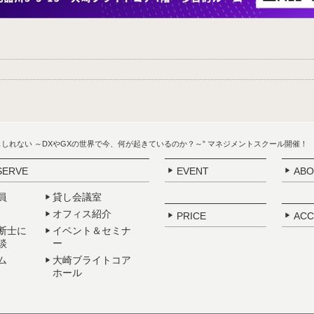
いかもしれない ～DXやGXの世界で今、何が起きているのか？～” マネジメントスクール開催！
SERVE
EVENT
ABO
員
貸し会議室
オフィス紹介
PRICE
ACC
断士に
イベント＆セミナ
談
ー
ム
大崎ブライトコア
ホール