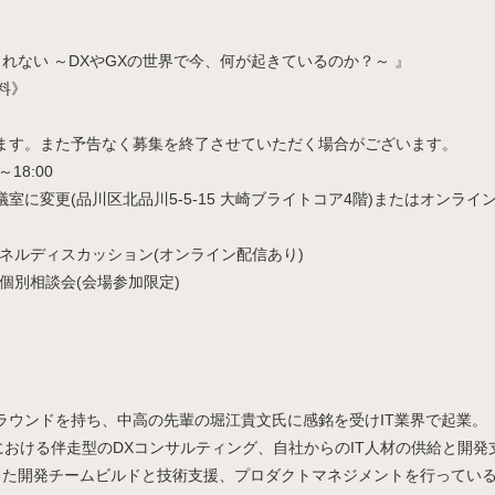
れない ～DXやGXの世界で今、何が起きているのか？～ 』
料》
ます。また予告なく募集を終了させていただく場合がございます。
～18:00
会議室に変更(品川区北品川5-5-15 大崎ブライトコア4階)またはオンライン
参加型パネルディスカッション(オンライン配信あり)
流会・個別相談会(会場参加限定)
ラウンドを持ち、中高の先輩の堀江貴文氏に感銘を受けIT業界で起業。
における伴走型のDXコンサルティング、自社からのIT人材の供給と開
化した開発チームビルドと技術支援、プロダクトマネジメントを行ってい