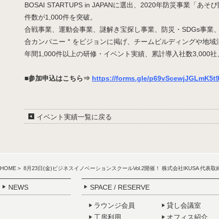
BOSAI STARTUPS in JAPANに選出、2020年防災
件数が1,000件を突破。
合戦事業、運動会事業、謎解き宝探し事業、防災・SDGs事業
合カンパニー＂をビジョンに掲げ、チームビルディングや地域活
年間1,000件以上の研修・イベント実績、累計導入社数3,000社、
■参加申込はこちら⇒
https://forms.gle/p69vScewjJGLmK5t
イベント実績一覧に戻る
HOME
> 8月23日(金)ビジネスイノベーションスクールVol.2開催！ 株式会社IKUSA 代表
NEWS
SPACE / RESERVE
ラウンジ会員
貸し会議室
工房利用
オフィス紹介