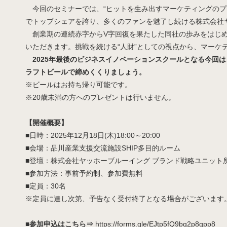
今回のセミナーでは、“ヒットを生み出すマーケティングのプ
でトップシェアを誇り、多くのファンを魅了し続ける株式会社
創業期の連続赤字からV字回復を果たした同社の歩みをはじめ
いただきます。挑戦を続ける“人財”としての視点から、マーケ
2025年最後のビジネスイノベーションスクールとなる今回
ラフトビールで締めくくりましょう。
※ビールはお持ち帰り可能です。
※20歳未満の方へのプレゼントは行いません。
【開催概要】
■日時：2025年12月18日(木)18:00～20:00
■会場：品川産業支援交流施設SHIP多目的ルーム
■登壇：株式会社ヤッホーブルーイング ブランド戦略ユニット所属
■参加方法：事前予約制、参加費無料
■定員：30名
※定員に達し次第、予告なく受付終了となる場合がございます
■参加申込はこちら⇒
https://forms.gle/EJtp5fQ9bg2p8gpp8