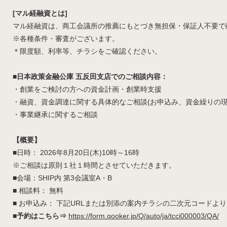
[マル経融資とは]
マル経融資は、商工会議所の推薦にもとづき無担保・保証人不要で
※各種条件・審査がございます。
＊限度額、利率等、チラシをご確認ください。
■日本政策金融公庫 五反田支店でのご相談内容：
・創業をご検討の方への資金計画・創業時支援
・融資、資金調達に関する具体的なご相談(お申込み、資金繰りの現
・事業継承に関するご相談
【概要】
■日時： 2026年8月20日(木)10時～16時
※ご相談は原則１社１時間とさせていただきます。
■会場：SHIP内 第3会議室A・B
■ 相談料： 無料
■ お申込み： 下記URLまたは別添の案内チラシの二次元コード
■予約はこちら⇒
https://form.qooker.jp/Q/auto/ja/tcci000003/QA/