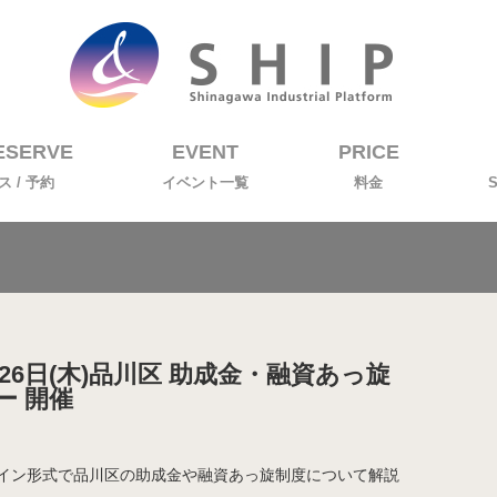
RESERVE
EVENT
PRICE
 / 予約
イベント一覧
料金
6日(木)品川区 助成金・融資あっ旋
ー 開催
ンライン形式で品川区の助成金や融資あっ旋制度について解説