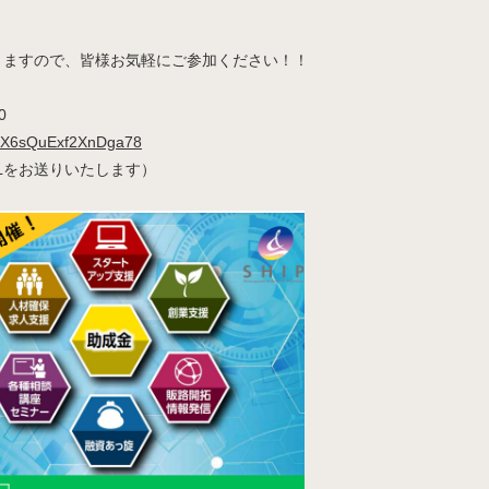
りますので、皆様お気軽にご参加ください！！
0
e/MX6sQuExf2XnDga78
RLをお送りいたします）