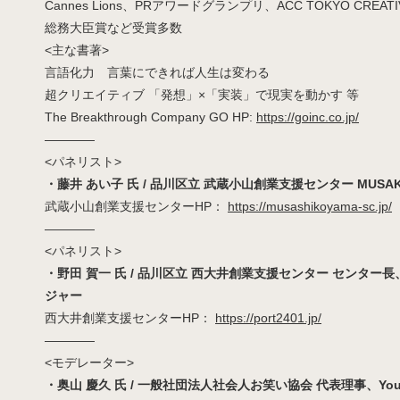
Cannes Lions、PRアワードグランプリ、ACC TOKYO CREATI
総務大臣賞など受賞多数
<主な書著>
言語化力 言葉にできれば人生は変わる
超クリエイティブ 「発想」×「実装」で現実を動かす 等
The Breakthrough Company GO HP:
https://goinc.co.jp/
————
<パネリスト>
・藤井 あい子 氏 / 品川区立 武蔵小山創業支援センター MUSA
武蔵小山創業支援センターHP：
https://musashikoyama-sc.jp/
————
<パネリスト>
・野田 賀一 氏 / 品川区立 西大井創業支援センター センタ
ジャー
西大井創業支援センターHP：
https://port2401.jp/
————
<モデレーター>
・奥山 慶久 氏 / 一般社団法人社会人お笑い協会 代表理事、YouT