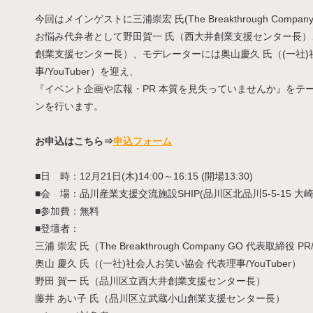
今回はメインゲストに三浦崇宏 氏(The Breakthrough Compan
お悩み代弁者として野田賀一 氏（西大井創業支援センター長）
創業支援センター長）、モデレーターには奥山慶久 氏（(一社
事/YouTuber）を迎え、
『イベント企画や広報・PR 本質を見失っていませんか』をテ
ンを行います。
お申込はこちら⇒
申込フォーム
■日 時：12月21日(木)14:00～16:15 (開場13:30)
■会 場：品川産業支援交流施設SHIP(品川区北品川5-5-15 
■参加費：無料
■登壇者：
三浦 崇宏 氏（The Breakthrough Company GO 代表取締役 
奥山 慶久 氏（(一社)社会人お笑い協会 代表理事/YouTuber）
野田 賀一 氏（品川区立西大井創業支援センター長）
藤井 あい子 氏（品川区立武蔵小山創業支援センター長）