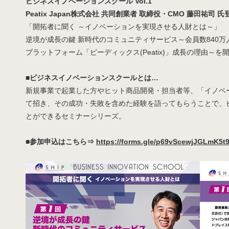
ビジネスイノベーションスクール Vol.1
Peatix Japan株式会社 共同創業者 取締役・CMO 藤田祐司 氏
「開拓者に聞く ～イノベーションを実現させる人財とは～」
逆境が成長の鍵 新時代のコミュニティサービス～会員数840
プラットフォーム「ピーディックス(Peatix)」成長の理由～を
■ビジネスイノベーションスクールとは…
新規事業で起業した方やヒット商品開発・担当者等、「イノベ
て招き、その成功・失敗を含めた経験を語ってもらうことで、
とができるセミナーシリーズ。
■参加申込はこちら⇒
https://forms.gle/p69vScewjJGLmK5t