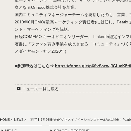
最年少マネージャー(当時)として、マーケットプレイス事業の営業
身となるOrinoco株式会社を創業。
国内コミュニティマネージャーチームを統括したのち、営業、
2019年6月CMO(最高マーケティング責任者)に就任し、Peat
ント・マーケティングを統括。
日経COMEMO キーオピニオンリーダー。 LinkedIn認定イン
著書に『ファンを育み事業を成長させる「コミュニティ」づく
／ダイヤモンド社／2020年)
■参加申込はこちら⇒
https://forms.gle/p69vScewjJGLmK5t
ニュース一覧に戻る
HOME
>
NEWS
> 【終了】7月26日(金)ビジネスイノベーションスクールVol.1開催！Peati