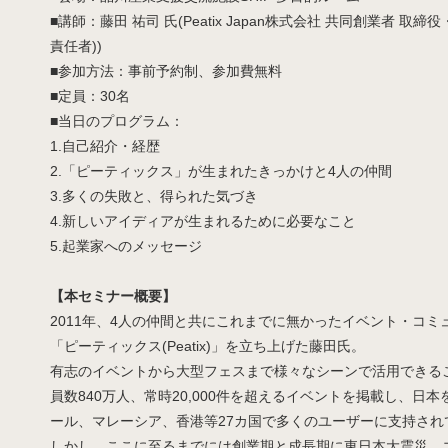
■講師：藤田 祐司 氏(Peatix Japan株式会社 共同創業者 取
責任者))
■参加方法：事前予約制、参加費無料
■定員：30名
■当日のプログラム：
1.自己紹介・経歴
2.「ピーティックス」が生まれたきっかけと4人の仲間
3.多くの失敗と、得られた気づき
4.新しいアイディアが生まれるために必要なこと
5.起業家へのメッセージ
【本セミナー概要】
2011年、4人の仲間と共にこれまでに無かったイベント・コ
「ピーティックス(Peatix)」を立ち上げた藤田氏。
有志のイベントから大型フェスまで様々なシーンで活用できる
員数840万人、常時20,000件を超えるイベントを掲載し、日
ール、マレーシア、香港等27カ国で多くのユーザーに支持され
しかし、ここに至るまでには創業期と成長期に東日本大震災、