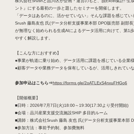
株式会社Srushと品川区が企画・運営のもと、脱Excel集計! 
ント』にする最初の一歩と題したセミナーを開催します。
「データはあるのに、活かせていない」そんな課題を感じてい
Srush 藤島友也 氏(データ分析支援事業本部 DPO販売部 副部
が無理なく始められる生成AIによるデータ活用に向けて、第1
やすく解説します。
【こんな方におすすめ】
●事業が軌道に乗り始め、データ活用に課題を感じている企業
●顧客データや業務データを保有しているが、活用しきれていな
参加申込はこちら⇒
https://forms.gle/2oATLExS4nxuFHGo6
【開催概要】
■日時：2026年7月7日(火)18:00～19:30(17:30より受付開始)
■会場：品川産業支援交流施設SHIP 多目的ルーム
■講師：株式会社Srush 藤島 友也 氏(データ分析支援事業本部 D
■参加方法：事前予約制、参加費無料